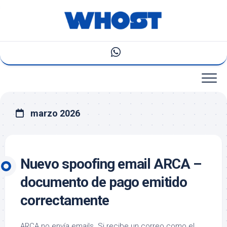
Saltar
al
contenido
marzo 2026
Nuevo spoofing email ARCA –
documento de pago emitido
correctamente
ARCA no envía emails. Si recibe un correo como el